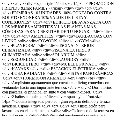
<div> </div> <div><span style="font-size: 14px;">"PROMOCION
FRIENDS &amp; FAMILY -</span></div><div><br></div>
<div>PRIMERAS 10 UNIDADES 100% CONTADO CONTRA
BOLETO EXONERA 10% VALOR DE LISTA Y
CONEXIONES" </div><div>EDIFICIO DE AVANZADA CON
LOS MEJORES AMENITIES Y LAS PLANTAS MÁS
CÓMODAS PARA DISFRUTAR DE TU HOGAR. </div><div>
<br></div><div>AMENITIES: </div><div>BARBACOAS CON
LIVING </div><div>COWORK </div><div>GYM </div>
<div>PLAYROOM </div><div>PISCINA INTERIOR
CLIMATIZADA </div><div>PISCINA EXTERIOR
CLIMATIZADA </div><div>SOLARIUM </div>
<div>SEGURIDAD </div><div>LAUNDRY </div>
<div>BICICLETERO </div><div>MUELLE PRIVADO </div>
<div>KAYAKS </div><div>ESTACIÓN ELÉCTRICA </div>
<div>LOSA RADIANTE </div><div>VISTAS PANORÁMICAS
</div><div>HORMIGÓN ARMADO </div><div><br></div>
<div>Amplísimo apartamento que cuenta con living comedor con
ventanales hacia una importante terraza. </div><div>2 Dormitorios
con placares, el principal en suite y con walk-in-closet. </div>
<div>2 baños completos. </div><div><span style="font-size:
14px;">Cocina integrada, pero con gran espacio definido y terraza
lavadero.</span></div><div><br></div><div>Instalación para
lavarropas en el apartamento. </div><div>Cielorraso de la terraza en
hormigón visto. </div><div>Pisos del apartamento se entregarán