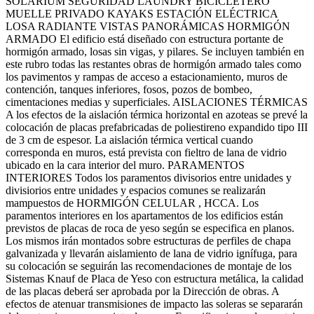
SOLARIUM SEGURIDAD LAUNDRY BICICLETERO
MUELLE PRIVADO KAYAKS ESTACIÓN ELÉCTRICA
LOSA RADIANTE VISTAS PANORÁMICAS HORMIGÓN
ARMADO El edificio está diseñado con estructura portante de
hormigón armado, losas sin vigas, y pilares. Se incluyen también en
este rubro todas las restantes obras de hormigón armado tales como
los pavimentos y rampas de acceso a estacionamiento, muros de
contención, tanques inferiores, fosos, pozos de bombeo,
cimentaciones medias y superficiales. AISLACIONES TÉRMICAS
A los efectos de la aislación térmica horizontal en azoteas se prevé la
colocación de placas prefabricadas de poliestireno expandido tipo III
de 3 cm de espesor. La aislación térmica vertical cuando
corresponda en muros, está prevista con fieltro de lana de vidrio
ubicado en la cara interior del muro. PARAMENTOS
INTERIORES Todos los paramentos divisorios entre unidades y
divisiorios entre unidades y espacios comunes se realizarán
mampuestos de HORMIGÓN CELULAR , HCCA. Los
paramentos interiores en los apartamentos de los edificios están
previstos de placas de roca de yeso según se especifica en planos.
Los mismos irán montados sobre estructuras de perfiles de chapa
galvanizada y llevarán aislamiento de lana de vidrio ignífuga, para
su colocación se seguirán las recomendaciones de montaje de los
Sistemas Knauf de Placa de Yeso con estructura metálica, la calidad
de las placas deberá ser aprobada por la Dirección de obras. A
efectos de atenuar transmisiones de impacto las soleras se separarán