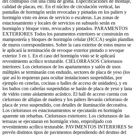
del contrapiso con una cinta de goma. Especificaciones de montaje,
calidad de placas, etc. En el núcleo de circulación vertical, las
pantallas de hormigón serán revocadas y pintadas en los paliers y
hormigón visto en áreas de servicio o escaleras. Las zonas de
estacionamiento y locales de servicios en subsuelo serán en
hormigón y bloque visto, revocados y pintados. PARAMENTOS
EXTERIORES Todos los paramentos exteriores se construirán en
mampostería y bloques de hormigón celular (HCCA) según planillas
de muros correspondientes. Sobre la cara exterior de estos muros se
le aplicará la terminación de revoque exterior pintado o revoque
exterior 3 en 1. En el caso del hormigón visto se le aplicará
revestimiento acrílico texturable. CIELORRASOS Cielorrasos
interiores: Los cielorrasos de los apartamentos y salón de usos
múltiples se terminarán con enduido, sectores de placa de yeso (los
que así lo requieran para ocultar instalaciones suspendidas, por
ejemplo en cenefas, cocinas o halles de acceso de unidades), y en
los baños con cañerías suspendidas se harán de placa de yeso y lana
de vidrio como aislamiento acústico. El hall de acceso cuenta con
cielorraso de alfajias de madera y los paliers llevarán cielorraso de
placa de yeso suspendido, con detalles de iluminación decorativa.
Los cielorrasos en estacionamientos se ejecutarán en hormigón
aparente sin rebarbas. Cielorrasos exteriores: Los cielorrasos de las
terrazas se ejecutaran en hormigón visto, emprolijado con
revestimiento acrílico texturable. PAVIMENTOS INTERIORES Se
prevén distintos tipos de pavimentos dependiendo del destino del