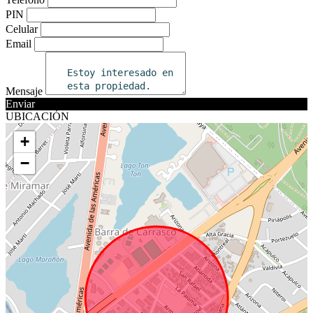
PIN
Celular
Email
Mensaje
Enviar
UBICACIÓN
+
−