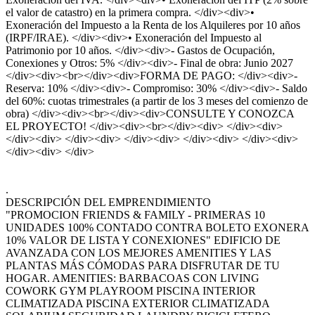
el valor de catastro) en la primera compra. </div><div>•
Exoneración del Impuesto a la Renta de los Alquileres por 10 años
(IRPF/IRAE). </div><div>• Exoneración del Impuesto al
Patrimonio por 10 años. </div><div>- Gastos de Ocupación,
Conexiones y Otros: 5% </div><div>- Final de obra: Junio 2027
</div><div><br></div><div>FORMA DE PAGO: </div><div>-
Reserva: 10% </div><div>- Compromiso: 30% </div><div>- Saldo
del 60%: cuotas trimestrales (a partir de los 3 meses del comienzo de
obra) </div><div><br></div><div>CONSULTE Y CONOZCA
EL PROYECTO! </div><div><br></div><div> </div><div>
</div><div> </div><div> </div><div> </div><div> </div><div>
</div><div> </div>
.
DESCRIPCIÓN DEL EMPRENDIMIENTO
"PROMOCION FRIENDS & FAMILY - PRIMERAS 10
UNIDADES 100% CONTADO CONTRA BOLETO EXONERA
10% VALOR DE LISTA Y CONEXIONES" EDIFICIO DE
AVANZADA CON LOS MEJORES AMENITIES Y LAS
PLANTAS MÁS CÓMODAS PARA DISFRUTAR DE TU
HOGAR. AMENITIES: BARBACOAS CON LIVING
COWORK GYM PLAYROOM PISCINA INTERIOR
CLIMATIZADA PISCINA EXTERIOR CLIMATIZADA