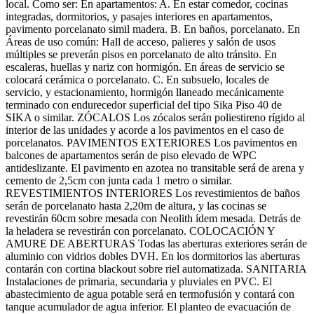
local. Como ser: En apartamentos: A. En estar comedor, cocinas
integradas, dormitorios, y pasajes interiores en apartamentos,
pavimento porcelanato simil madera. B. En baños, porcelanato. En
Áreas de uso común: Hall de acceso, palieres y salón de usos
múltiples se preverán pisos en porcelanato de alto tránsito. En
escaleras, huellas y nariz con hormigón. En áreas de servicio se
colocará cerámica o porcelanato. C. En subsuelo, locales de
servicio, y estacionamiento, hormigón llaneado mecánicamente
terminado con endurecedor superficial del tipo Sika Piso 40 de
SIKA o similar. ZÓCALOS Los zócalos serán poliestireno rígido al
interior de las unidades y acorde a los pavimentos en el caso de
porcelanatos. PAVIMENTOS EXTERIORES Los pavimentos en
balcones de apartamentos serán de piso elevado de WPC
antideslizante. El pavimento en azotea no transitable será de arena y
cemento de 2,5cm con junta cada 1 metro o similar.
REVESTIMIENTOS INTERIORES Los revestimientos de baños
serán de porcelanato hasta 2,20m de altura, y las cocinas se
revestirán 60cm sobre mesada con Neolith ídem mesada. Detrás de
la heladera se revestirán con porcelanato. COLOCACIÓN Y
AMURE DE ABERTURAS Todas las aberturas exteriores serán de
aluminio con vidrios dobles DVH. En los dormitorios las aberturas
contarán con cortina blackout sobre riel automatizada. SANITARIA
Instalaciones de primaria, secundaria y pluviales en PVC. El
abastecimiento de agua potable será en termofusión y contará con
tanque acumulador de agua inferior. El planteo de evacuación de