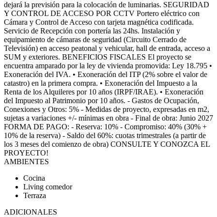
dejará la previsión para la colocación de luminarias. SEGURIDAD
Y CONTROL DE ACCESO POR CCTV Portero eléctrico con
Cámara y Control de Acceso con tarjeta magnética codificada.
Servicio de Recepción con portería las 24hs. Instalación y
equipamiento de cámaras de seguridad (Circuito Cerrado de
Televisión) en acceso peatonal y vehicular, hall de entrada, acceso a
SUM y exteriores. BENEFICIOS FISCALES El proyecto se
encuentra amparado por la ley de vivienda promovida: Ley 18.795 •
Exoneración del IVA. • Exoneración del ITP (2% sobre el valor de
catastro) en la primera compra. • Exoneración del Impuesto a la
Renta de los Alquileres por 10 años (IRPF/IRAE). • Exoneración
del Impuesto al Patrimonio por 10 años. - Gastos de Ocupación,
Conexiones y Otros: 5% - Medidas de proyecto, expresadas en m2,
sujetas a variaciones +/- mínimas en obra - Final de obra: Junio 2027
FORMA DE PAGO: - Reserva: 10% - Compromiso: 40% (30% +
10% de la reserva) - Saldo del 60%: cuotas trimestrales (a partir de
los 3 meses del comienzo de obra) CONSULTE Y CONOZCA EL
PROYECTO!
AMBIENTES
Cocina
Living comedor
Terraza
ADICIONALES