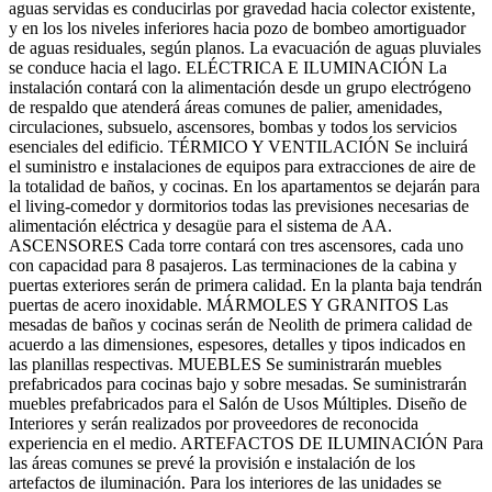
aguas servidas es conducirlas por gravedad hacia colector existente,
y en los los niveles inferiores hacia pozo de bombeo amortiguador
de aguas residuales, según planos. La evacuación de aguas pluviales
se conduce hacia el lago. ELÉCTRICA E ILUMINACIÓN La
instalación contará con la alimentación desde un grupo electrógeno
de respaldo que atenderá áreas comunes de palier, amenidades,
circulaciones, subsuelo, ascensores, bombas y todos los servicios
esenciales del edificio. TÉRMICO Y VENTILACIÓN Se incluirá
el suministro e instalaciones de equipos para extracciones de aire de
la totalidad de baños, y cocinas. En los apartamentos se dejarán para
el living-comedor y dormitorios todas las previsiones necesarias de
alimentación eléctrica y desagüe para el sistema de AA.
ASCENSORES Cada torre contará con tres ascensores, cada uno
con capacidad para 8 pasajeros. Las terminaciones de la cabina y
puertas exteriores serán de primera calidad. En la planta baja tendrán
puertas de acero inoxidable. MÁRMOLES Y GRANITOS Las
mesadas de baños y cocinas serán de Neolith de primera calidad de
acuerdo a las dimensiones, espesores, detalles y tipos indicados en
las planillas respectivas. MUEBLES Se suministrarán muebles
prefabricados para cocinas bajo y sobre mesadas. Se suministrarán
muebles prefabricados para el Salón de Usos Múltiples. Diseño de
Interiores y serán realizados por proveedores de reconocida
experiencia en el medio. ARTEFACTOS DE ILUMINACIÓN Para
las áreas comunes se prevé la provisión e instalación de los
artefactos de iluminación. Para los interiores de las unidades se