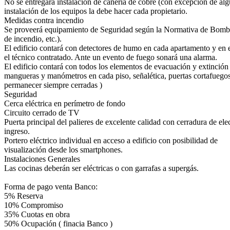
No se entregará instalación de cañería de cobre (con excepción de algu
instalación de los equipos la debe hacer cada propietario.
Medidas contra incendio
Se proveerá equipamiento de Seguridad según la Normativa de Bomber
de incendio, etc.).
El edificio contará con detectores de humo en cada apartamento y en
el técnico contratado. Ante un evento de fuego sonará una alarma.
El edificio contará con todos los elementos de evacuación y extinció
mangueras y manómetros en cada piso, señalética, puertas cortafuego
permanecer siempre cerradas )
Seguridad
Cerca eléctrica en perímetro de fondo
Circuito cerrado de TV
Puerta principal del palieres de excelente calidad con cerradura de el
ingreso.
Portero eléctrico individual en acceso a edificio con posibilidad de
visualización desde los smartphones.
Instalaciones Generales
Las cocinas deberán ser eléctricas o con garrafas a supergás.
Forma de pago venta Banco:
5% Reserva
10% Compromiso
35% Cuotas en obra
50% Ocupación ( finacia Banco )