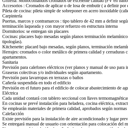
Grifería: Monocomandos cromados de excelente calidad (FV en baños
Accesorios : Cromados de aplicar o de losa de embutir ( a definir por 
Pileta de cocina: pileta simple de sobreponer en acero inoxidable (cal
Carpintería
Puertas, marcos y contramarcos : tipo tablero de 42 mm a definir según
terminación laqueada y con mayor refuerzo en estructura interna
Dormitorios: se entregan sin placares
Cocinas: placares bajo mesadas según planos terminación melamínico 
tipologías).
Kitchenette: placard bajo mesadas, según planos, terminación melamín
Herrajes: cromados o color metálico de primera calidad y cerraduras co
apartamentos.
Sanitaria
Previsión para calefones eléctricos (ver planos y manual de uso para in
Graseras colectivas y/o individuales según apartamento.
Previsión para lavarropas en terrazas o baños
Cañería suspendida en todo el edificio
Previsión en el futuro para el edificio de colocar abastecimiento de ag
Eléctrica
Cada unidad contará con tablero seccional con llaves termomagnéticas 
En cocinas se prevé instalación para heladera, cocina eléctrica, extract
Se emplearán materiales de primera calidad, aprobados según norma
Calefacción
Existe previsión para la instalación de aire acondicionado y lugar prev
Se entregará manual de usuario con orientación para colocación del 