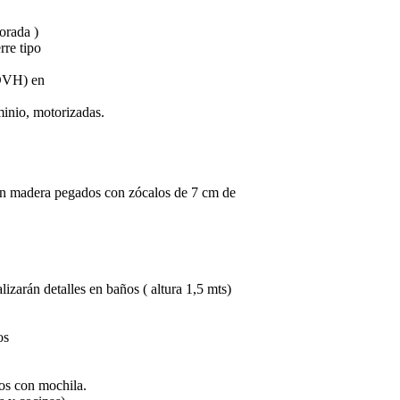
orada )
rre tipo
(DVH) en
minio, motorizadas.
ción madera pegados con zócalos de 7 cm de
izarán detalles en baños ( altura 1,5 mts)
os
ros con mochila.