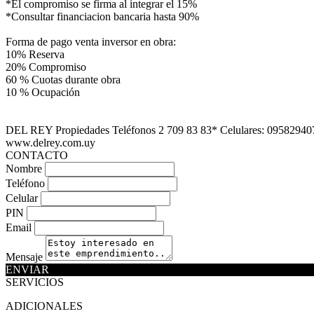
*El compromiso se firma al integrar el 15%
*Consultar financiacion bancaria hasta 90%
Forma de pago venta inversor en obra:
10% Reserva
20% Compromiso
60 % Cuotas durante obra
10 % Ocupación
DEL REY Propiedades Teléfonos 2 709 83 83* Celulares: 09582940
www.delrey.com.uy
CONTACTO
Nombre
Teléfono
Celular
PIN
Email
Mensaje
ENVIAR
SERVICIOS
ADICIONALES