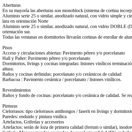
Aberturas
En su mayoría las aberturas son monoblock (sistema de cortina incorp
Aluminio serie 25 o similar, anodizado natural, con vidrio simple y cie
lara en orientación Norte
Aluminio serie 25 o similar, anodizado natural, con vidrio DOBLE 
orientación sur.
Todas las ventanas en dormitorios llevarán cortinas de enrollar de alu
Pisos
Acceso y circulaciones abiertas: Pavimento pétreo y/o porcelanato
Hall y Palier: Pavimento pétreo y/o porcelanato
Dormitorios, livings y cocinas integradas: listones vinílicos termina
altura.
Baños y cocinas definidas: porcelanato y/o cerámicos de calidad
Barbacoa : Pavimento cerámica / porcelanato / listones vinílicos.
Revestimientos
Baños y fondo de cocinas: porcelanato y/o cerámica de calidad. Se real
Pinturas
Cielorrasos: tipo cielorrasos antihongos / faserit en livings y dormitori
Paredes: enduido y pintura vinílica
Artefactos, Griferías y accesorios
Artefactos: serán de loza de primera calidad (ferrum o similar), inodo