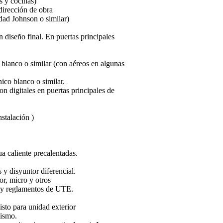
 y cocinas)
dirección de obra
idad Johnson o similar)
 diseño final. En puertas principales
blanco o similar (con aéreos en algunas
ico blanco o similar.
n digitales en puertas principales de
stalación )
ua caliente precalentadas.
y disyuntor diferencial.
or, micro y otros
s y reglamentos de UTE.
isto para unidad exterior
mismo.