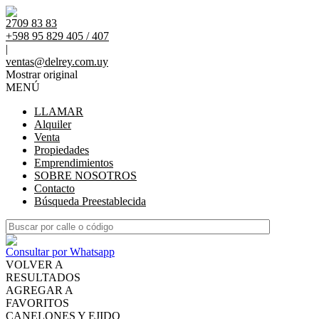
2709 83 83
+598 95 829 405 / 407
|
ventas@delrey.com.uy
Mostrar original
MENÚ
LLAMAR
Alquiler
Venta
Propiedades
Emprendimientos
SOBRE NOSOTROS
Contacto
Búsqueda Preestablecida
Consultar por Whatsapp
VOLVER A
RESULTADOS
AGREGAR A
FAVORITOS
CANELONES Y EJIDO