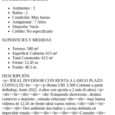
Ambientes : 3
Baños : 2
Condición: Muy bueno
Antigüedad : 7 Años
Situación: Vacía
Crédito: No especificado
SUPERFICIES Y MEDIDAS
Terreno: 580 m²
Superficie Cubierta: 615 m²
Total Construido: 615 m²
Frente: 12.45 m
Fondo: 46.5 m
DESCRIPCIÓN
<p> IDEAL INVERSOR CON RENTA A LARGO PLAZO
CONSULTE<br> </p><p>Renta U$S 3.500 Contrato a partir
de&nbsp; Junio 2022. 4 años con opción a 2 más (6 años).</p>
<div><br></div><div> <div>Estupendo showroom , destino
comercio o depósito , entrada vehicular</div><div> muy buena
vidriera de 12.45 de frente ideal varios rubros.</div><div><br>
</div><div>Tres ambiente dos baños y cocina definida en
impecable estado.</div><div><br></div><div>Consulte.</div>