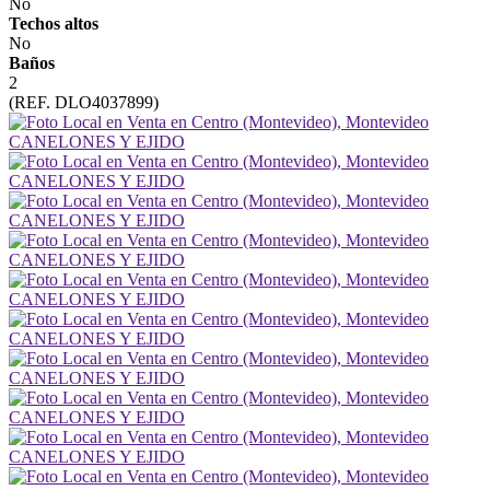
No
Techos altos
No
Baños
2
(REF. DLO4037899)