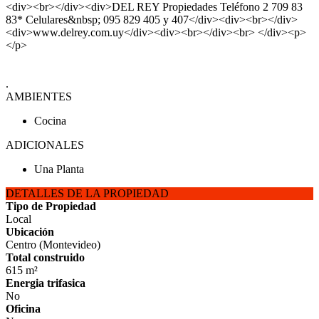
<div><br></div><div>DEL REY Propiedades Teléfono 2 709 83
83* Celulares&nbsp; 095 829 405 y 407</div><div><br></div>
<div>www.delrey.com.uy</div><div><br></div><br> </div><p>
</p>
.
AMBIENTES
Cocina
ADICIONALES
Una Planta
DETALLES DE LA PROPIEDAD
Tipo de Propiedad
Local
Ubicación
Centro (Montevideo)
Total construido
615 m²
Energia trifasica
No
Oficina