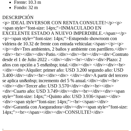
Frente: 10.3 m
Fondo: 32 m
DESCRIPCIÓN
<p> IDEAL INVERSOR CON RENTA CONSULTE!</p><p>
<span style="font-size: 14px;">INMACULADO EN
EXCELENTE ESTADO A NUEVO IMPERDIBLE.</span></p>
<p><span style="font-size: 14px;">Estupendo showroom con
vidriera de 10.32 de frente con entrada vehicular.</span></p><p>
</p><div>Tres ambientes, 2 baños y ambiente con parrillero.</div>
<div><br></div><div>Patio.</div><div><br></div><div>Contrato
desde el 1 de Julio 2022 - </div><div><br></div><div>Plazo: 2
años con opción a 5 en&nbsp; total.</div><div> </div><div><br>
</div><div>Alquiler: primer año: USD 3.200 segundo año: USD
3.400</div><div><br></div><div> </div><div>A partir del tercero
se aplica un&nbsp; incremento del 5 % anual.</div><div><br>
</div><div>Tercer año: USD 3.570</div><div><br></div>
<div>Cuarto año: USD 3.749</div><div><br></div><div><span
style="font-size: 14px;">Quinto año: USD 3.936</span></div>
<div><span style="font-size: 14px;"><br></span></div>
<div>Garantía con Aseguradora</div><div><span style="font-size:
14px;"><br></span></div><div>CONSULTE!</div>
.