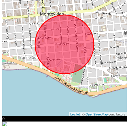
Leaflet
| ©
OpenStreetMap
contributors
0