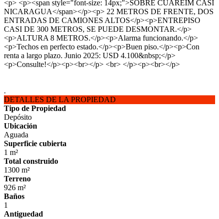
<p> <p><span style="font-size: 14px;">SOBRE CUAREIM CASI
NICARAGUA</span></p><p> 22 METROS DE FRENTE, DOS
ENTRADAS DE CAMIONES ALTOS</p><p>ENTREPISO
CASI DE 300 METROS, SE PUEDE DESMONTAR.</p>
<p>ALTURA 8 METROS.</p><p>Alarma funcionando.</p>
<p>Techos en perfecto estado.</p><p>Buen piso.</p><p>Con
renta a largo plazo. Junio 2025: USD 4.100&nbsp;</p>
<p>Consulte!</p><p><br></p> <br> </p><p><br></p>
.
DETALLES DE LA PROPIEDAD
Tipo de Propiedad
Depósito
Ubicación
Aguada
Superficie cubierta
1 m²
Total construido
1300 m²
Terreno
926 m²
Baños
1
Antiguedad