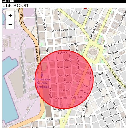
Enviar
UBICACIÓN
+
−