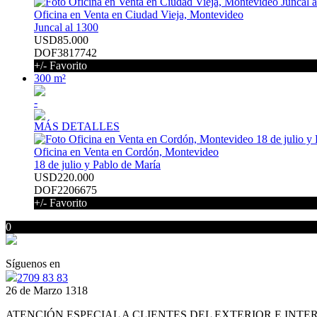
Oficina en Venta en Ciudad Vieja, Montevideo
Juncal al 1300
USD85.000
DOF3817742
+/- Favorito
300 m²
-
MÁS DETALLES
Oficina en Venta en Cordón, Montevideo
18 de julio y Pablo de María
USD220.000
DOF2206675
+/- Favorito
0
Síguenos en
2709 83 83
26 de Marzo 1318
ATENCIÓN ESPECIAL A CLIENTES DEL EXTERIOR E INTE