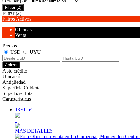
Ordenar por
Filtrar
(2)
Filtrar
(2)
Filtros Activos
Oficinas
Venta
Precios
USD
UYU
Aplicar
Apto crédito
Ubicación
Antigüedad
Superficie Cubierta
Superficie Total
Características
1330 m²
-
MÁS DETALLES